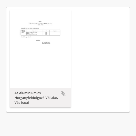
Az Alumínium és
Horganyfeldolgozó Vállalat,
Vác iratai