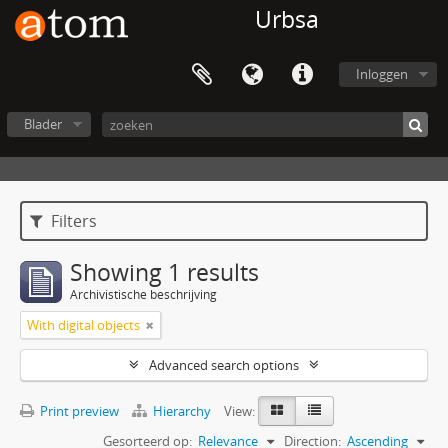
Urbsa
Inloggen
Blader
Filters
Showing 1 results
Archivistische beschrijving
With digital objects
Advanced search options
Print preview
Hierarchy
View:
Gesorteerd op:
Relevance
Direction:
Ascending