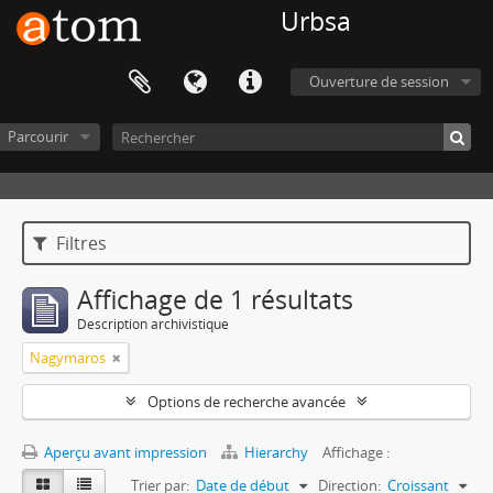
Urbsa
Ouverture de session
Parcourir
Filtres
Affichage de 1 résultats
Description archivistique
Nagymaros
Options de recherche avancée
Aperçu avant impression
Hierarchy
Affichage :
Trier par:
Date de début
Direction:
Croissant