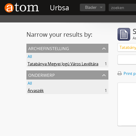
Urbsa
Blader
Narrow your results by:
Ar
archiefinstelling
Tatabány
All
Tatabánya Megyei Jogú Város Levéltára
1
onderwerp
Print 
All
Árvaszék
1