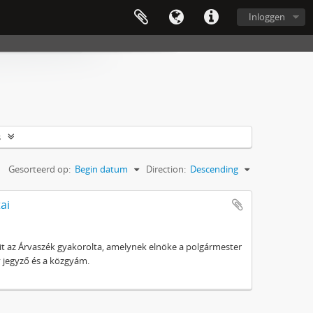
Inloggen
s
Gesorteerd op:
Begin datum
Direction:
Descending
ai
t az Árvaszék gyakorolta, amelynek elnöke a polgármester
gy jegyző és a közgyám.