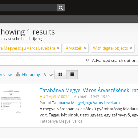
Showing 1 results
chivistische beschrijving
a Megyei Jogú Város Levéltára
Árvaszék
With digital objects
Advanced search option
preview
Hierarchy
View:
Tatabánya Megyei Város Árvaszékének irat
HU TMJVL V-0074
Archief
1947–1950
Part of
Tatabánya Megyei Jogú Város Levéltára
A megyei városban az elsőfokú gyámhatóság feladatai
volt. Tagjai: két ülnök, tiszti ügyész, egy számvevő, e
Tatabánya Megyei Város