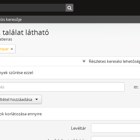
zös keresője
 találat látható
atleírás
ripar
Részletes keresési lehetősé
yek szűrése ezzel:
itt:
eltétel hozzáadása
tok korlátozása ennyire:
Levéltár