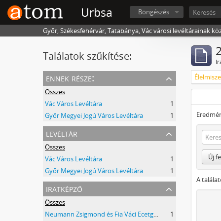
Urbsa
Böngészés
Győr, Székesfehérvár, Tatabánya, Vác városi levéltárainak kö
2
Találatok szűkítése:
Ir
ennek része:
Élelmisze
Összes
Vác Város Levéltára
1
Eredmén
Győr Megyei Jogú Város Levéltára
1
levéltár
Összes
Új f
Vác Város Levéltára
1
Győr Megyei Jogú Város Levéltára
1
A talála
iratképző
Összes
Neumann Zsigmond és Fia Váci Ecetgyár
1