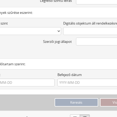
Legfelső szintű leírás
yek szűrése eszerint:
 szint
Digitális objektum áll rendelkezésr
Szerzői jogi állapot
dőtartam szerint:
t
Befejező dátum