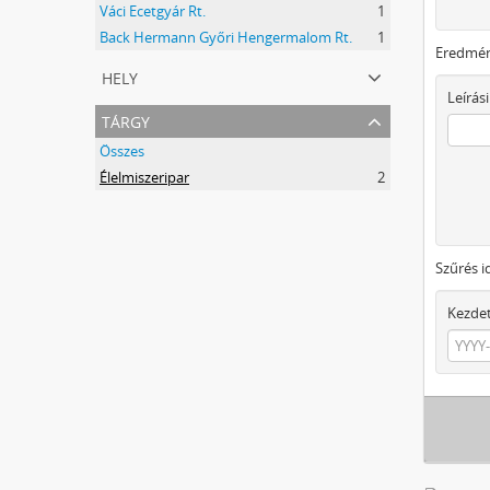
Váci Ecetgyár Rt.
1
Back Hermann Győri Hengermalom Rt.
1
Eredmén
hely
Leírási
tárgy
Összes
Élelmiszeripar
2
Szűrés i
Kezde