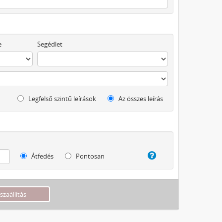
e
Segédlet
Legfelső szintű leírások
Az összes leírás
Átfedés
Pontosan