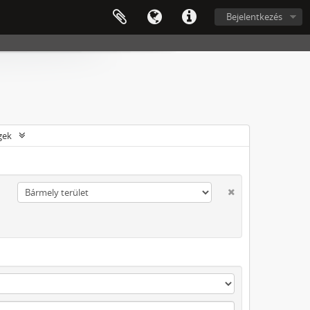
Bejelentkezés
gek