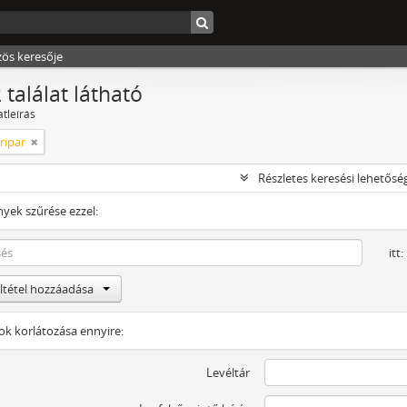
zös keresője
 találat látható
atleírás
ripar
Részletes keresési lehetősé
yek szűrése ezzel:
itt:
eltétel hozzáadása
tok korlátozása ennyire:
Levéltár