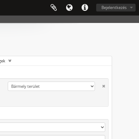
Bejelentkezés
gek