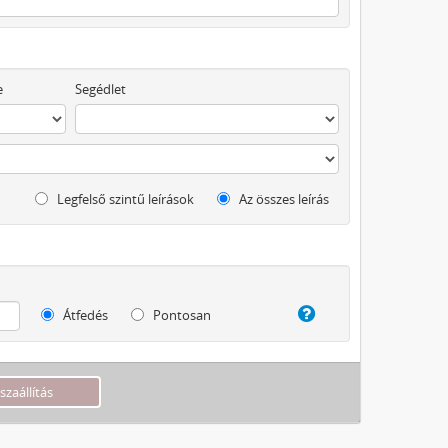
e
Segédlet
Legfelső szintű leírások
Az összes leírás
Átfedés
Pontosan