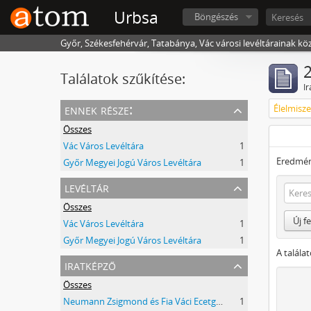
Urbsa
Böngészés
Győr, Székesfehérvár, Tatabánya, Vác városi levéltárainak kö
2
Találatok szűkítése:
Ir
ennek része:
Élelmisze
Összes
Vác Város Levéltára
1
Eredmén
Győr Megyei Jogú Város Levéltára
1
levéltár
Összes
Új f
Vác Város Levéltára
1
Győr Megyei Jogú Város Levéltára
1
A talála
iratképző
Összes
Neumann Zsigmond és Fia Váci Ecetgyár
1