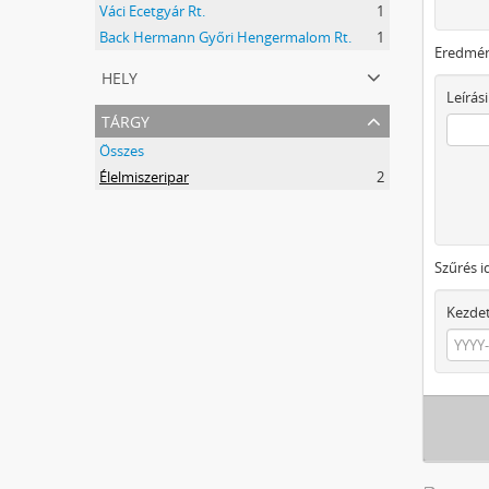
Váci Ecetgyár Rt.
1
Back Hermann Győri Hengermalom Rt.
1
Eredmén
hely
Leírási
tárgy
Összes
Élelmiszeripar
2
Szűrés i
Kezde