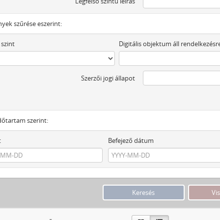
Legfelső szintű leírás
yek szűrése eszerint:
 szint
Digitális objektum áll rendelkezésr
Szerzői jogi állapot
dőtartam szerint:
t
Befejező dátum