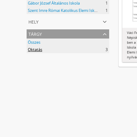
Gábor József Általános Iskola
1
Szent Imre Római Katolikus Elemi Iskola
1
hely
tárgy
Váci F
Népisk
Összes
ben a 
Iskola
Oktatás
3
Elemi 
nyilvá