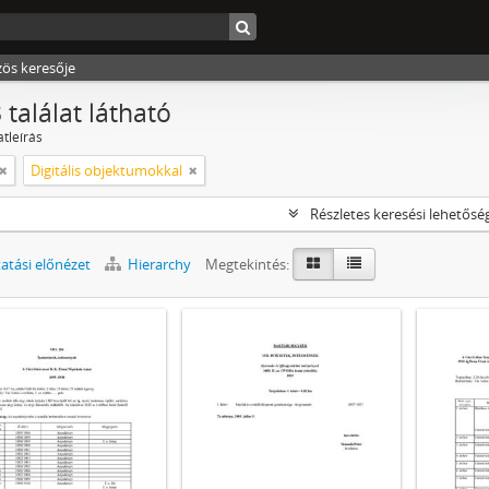
zös keresője
 találat látható
atleírás
Digitális objektumokkal
Részletes keresési lehetősé
tási előnézet
Hierarchy
Megtekintés: