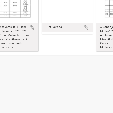
elsővárosi R. K. Elemi
II. sz. Óvoda
A Gábor J
ola iratai (1920-1921-
Iskola (19
Szent Miklós Téri Elemi
Általános 
 és a Vác-Alsóvárosi R. K.
Utcai Álta
Iskola tanulóinak
Gábor Józ
ntartása is!)
Iskola) ira