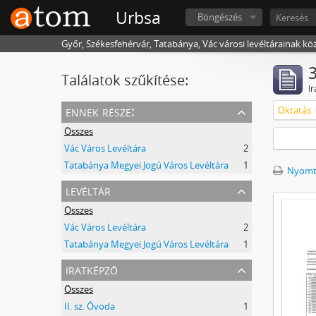
Urbsa
Böngészés
Győr, Székesfehérvár, Tatabánya, Vác városi levéltárainak kö
3
Találatok szűkítése:
Ir
ennek része:
Oktatás
Összes
Vác Város Levéltára
2
Tatabánya Megyei Jogú Város Levéltára
1
Nyomta
levéltár
Összes
Vác Város Levéltára
2
Tatabánya Megyei Jogú Város Levéltára
1
iratképző
Összes
II. sz. Óvoda
1