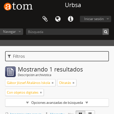
Urbsa
Iniciar sesión
Navegar
Filtros
Mostrando 1 resultados
Descripción archivística
Gábor József Általános Iskola
Oktatás
Con objetos digitales
Opciones avanzadas de búsqueda