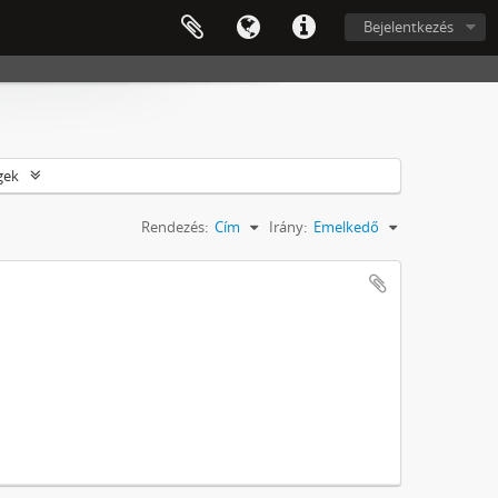
Bejelentkezés
gek
Rendezés:
Cím
Irány:
Emelkedő