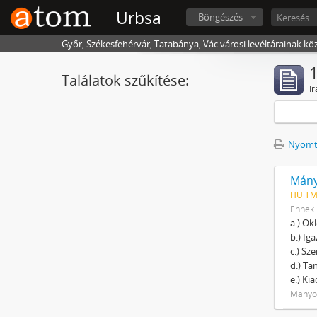
Urbsa
Böngészés
Győr, Székesfehérvár, Tatabánya, Vác városi levéltárainak kö
1
Találatok szűkítése:
Ir
Nyomta
Mány
HU TMJ
Ennek 
a.) Ok
b.) Ig
c.) Sz
d.) T
e.) Ki
Mányok