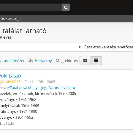
zös keresője
 találat látható
atleírás
Részletes keresési lehetősé
tási előnézet
Hierarchy
Megtekintés:
oki Lászó
VL XIV-0026
Fond
1951–2005
része:
Tatabánya Megyei Jogú Város Levéltára
levelek, emléklapok, kitüntetések 1970-2005
azolványok 1951-1962
emélyi iratok 1968-1989
anulmányok 1984-1990
adványok 1951-1992
i László