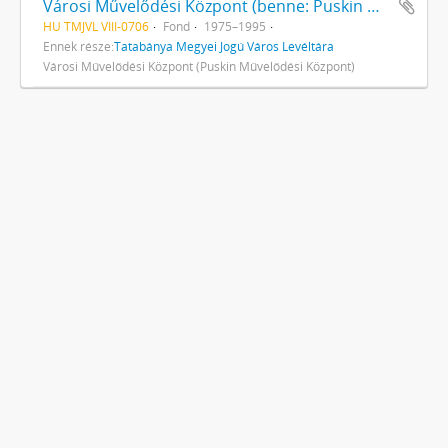
Városi Művelődési Központ (benne: Puskin Művelődési Központ)
HU TMJVL VIII-0706
Fond
1975–1995
Ennek része:
Tatabánya Megyei Jogú Város Levéltára
Városi Művelődési Központ (Puskin Művelődési Központ)