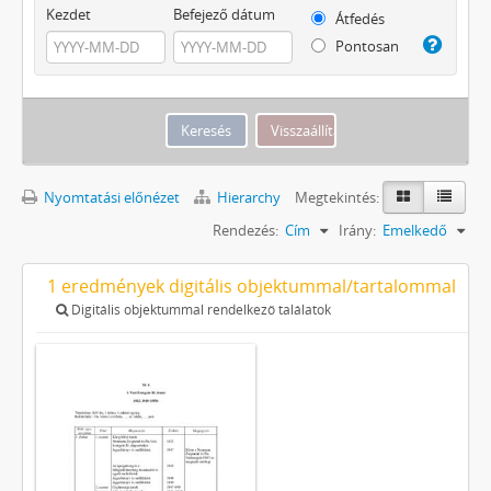
Kezdet
Befejező dátum
Átfedés
Pontosan
Nyomtatási előnézet
Hierarchy
Megtekintés:
Rendezés:
Cím
Irány:
Emelkedő
1 eredmények digitális objektummal/tartalommal
Digitális objektummal rendelkező találatok