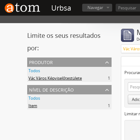
Urbsa
Navegar
Limite os seus resultados
D
por:
Vác Váro
produtor
Todos
Procurar
Vác Város Képviselőtestülete
1
nível de descrição
Todos
Adic
Item
1
Limitar 