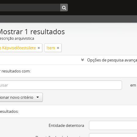
Mostrar 1 resultados
escrição arquivística
s Képviselőtestülete
Item
Opções de pesquisa avanç
 resultados com:
em
ionar novo critério
resultados:
Entidade detentora