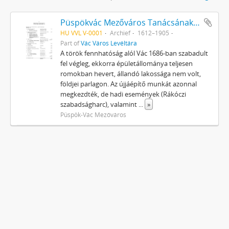
Püspökvác Mezőváros Tanácsának iratai
HU VVL V-0001
Archief
1612–1905
Part of
Vác Város Levéltára
A török fennhatóság alól Vác 1686-ban szabadult
fel végleg, ekkorra épületállománya teljesen
romokban hevert, állandó lakossága nem volt,
földjei parlagon. Az újjáépítő munkát azonnal
megkezdték, de hadi események (Rákóczi
szabadságharc), valamint
...
»
Püspök-Vác Mezőváros