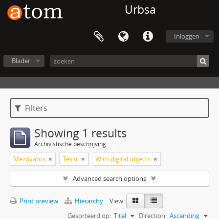
Urbsa
Inloggen
Blader
Filters
Showing 1 results
Archivistische beschrijving
Mezőváros
Tekst
With digital objects
Advanced search options
Print preview
Hierarchy
View:
Gesorteerd op:
Titel
Direction:
Ascending