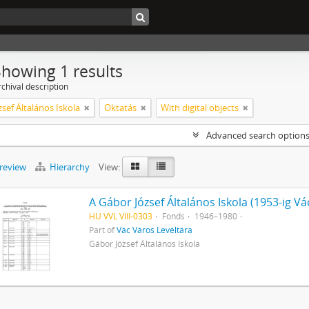
Showing 1 results
chival description
sef Általános Iskola
Oktatás
With digital objects
Advanced search option
preview
Hierarchy
View:
HU VVL VIII-0303
Fonds
1946–1980
Part of
Vác Város Levéltára
Gábor József Általános Iskola