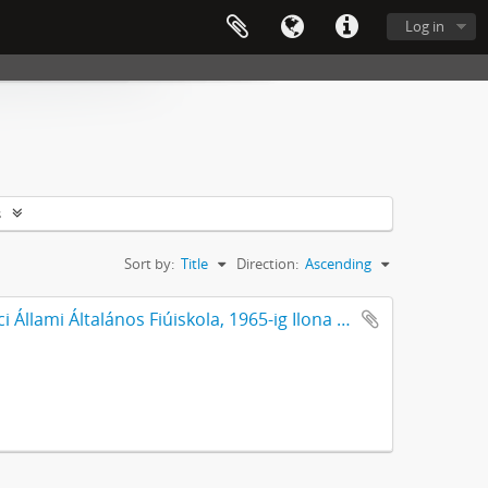
Log in
s
Sort by:
Title
Direction:
Ascending
A Gábor József Általános Iskola (1953-ig Váci Állami Általános Fiúiskola, 1965-ig Ilona Utcai Általános Iskola, 1975-ig Gábor József Utcai Általános Iskola) iratai