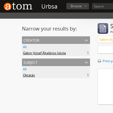
Urbsa
Browse
Narrow your results by:
Ar
creator
Gábor Józ
All
Gábor József Általános Iskola
1
subject
Print 
All
Oktatás
1