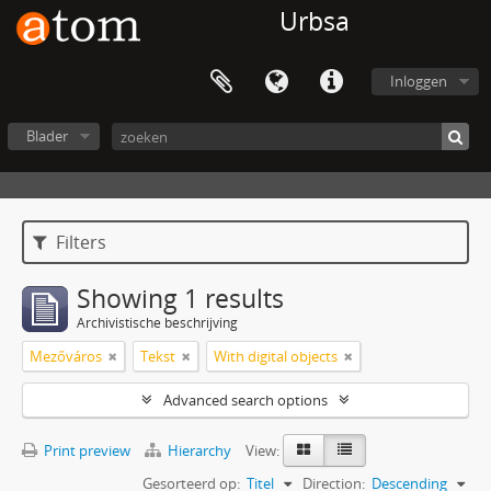
Urbsa
Inloggen
Blader
Filters
Showing 1 results
Archivistische beschrijving
Mezőváros
Tekst
With digital objects
Advanced search options
Print preview
Hierarchy
View:
Gesorteerd op:
Titel
Direction:
Descending