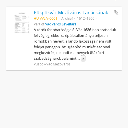
Püspökvác Mezőváros Tanácsának iratai
HU VVL V-0001
Archief
1612–1905
Part of
Vác Város Levéltára
A török fennhatóság alól Vác 1686-ban szabadult
fel végleg, ekkorra épületállománya teljesen
romokban hevert, állandó lakossága nem volt,
földjei parlagon. Az újjáépítő munkát azonnal
megkezdték, de hadi események (Rákóczi
szabadságharc), valamint
...
»
Püspök-Vác Mezőváros