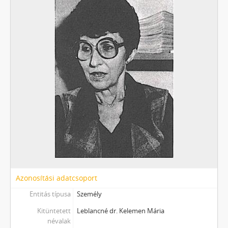
Azonosítási adatcsoport
Entitás típusa
Személy
Kitüntetett
Leblancné dr. Kelemen Mária
névalak