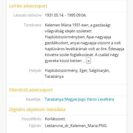
Leírási adatcsoport
Létezés időköre
1931.05.14. - 1995 09.04.
Története
Kelemen Mária 1931-ben, a gazdasági
világválság idején született
Hajdúböszörményben. Apai nagyapja
gazdálkodott, anyai nagyapja viszont a volt
hajdúváros levéltárának volt az őre. Édesapja
követte szülei foglalkozását. A család négy
gyereke közül ketten
...
»
Helyek
Hajdúböszörmény, Eger, Salgótarján,
Tatabánya
Ellenőrző adatcsoport
Kezelője:
Tatabánya Megyei Jogú Város Levéltára
Digitális objektum metadata
Hozzáférés
Korlátozott
Fájlnév
Leblancne_dr_Kelemen_Maria.PNG