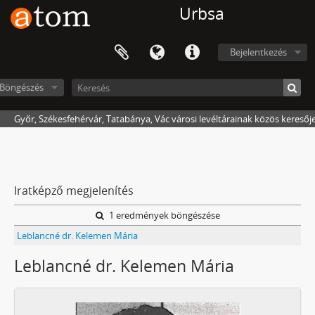
Urbsa
Bejelentkezés
Böngészés
Győr, Székesfehérvár, Tatabánya, Vác városi levéltárainak közös keresőj
Iratképző megjelenítés
1 eredmények böngészése
Leblancné dr. Kelemen Mária
Leblancné dr. Kelemen Mária