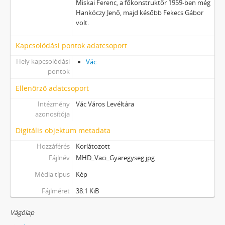
Miskai Ferenc, a főkonstruktőr 1959-ben még
Hankóczy Jenő, majd később Fekecs Gábor
volt.
Kapcsolódási pontok adatcsoport
Hely kapcsolódási
Vác
pontok
Ellenőrző adatcsoport
Intézmény
Vác Város Levéltára
azonosítója
Digitális objektum metadata
Hozzáférés
Korlátozott
Fájlnév
MHD_Vaci_Gyaregyseg.jpg
Média típus
Kép
Fájlméret
38.1 KiB
Vágólap