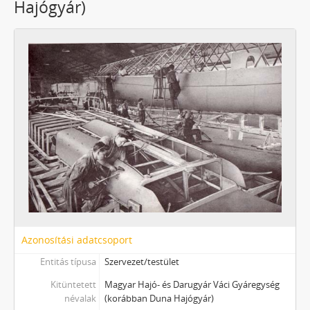
Hajógyár)
Azonosítási adatcsoport
Entitás típusa
Szervezet/testület
Kitüntetett
Magyar Hajó- és Darugyár Váci Gyáregység
névalak
(korábban Duna Hajógyár)