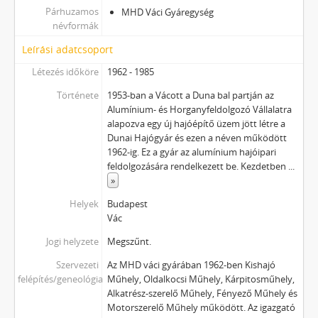
Párhuzamos
MHD Váci Gyáregység
névformák
Leírási adatcsoport
Létezés időköre
1962 - 1985
Története
1953-ban a Vácott a Duna bal partján az
Alumínium- és Horganyfeldolgozó Vállalatra
alapozva egy új hajóépítő üzem jött létre a
Dunai Hajógyár és ezen a néven működött
1962-ig. Ez a gyár az alumínium hajóipari
feldolgozására rendelkezett be. Kezdetben
...
»
Helyek
Budapest
Vác
Jogi helyzete
Megszűnt.
Szervezeti
Az MHD váci gyárában 1962-ben Kishajó
felépítés/geneológia
Műhely, Oldalkocsi Műhely, Kárpitosműhely,
Alkatrész-szerelő Műhely, Fényező Műhely és
Motorszerelő Műhely működött. Az igazgató