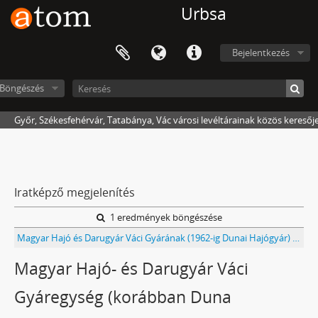
Urbsa
Bejelentkezés
Böngészés
Győr, Székesfehérvár, Tatabánya, Vác városi levéltárainak közös keresőj
Iratképző megjelenítés
1 eredmények böngészése
Magyar Hajó és Darugyár Váci Gyárának (1962-ig Dunai Hajógyár) iratai
Magyar Hajó- és Darugyár Váci
Gyáregység (korábban Duna