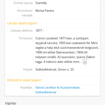
Entitás típusa
Személy
Kitüntetett
Mohai Ferenc
névalak
Leírási adatcsoport
Létezés időköre
1877 -
Története
Csóron született 1877-ben, a sütőipart
atyjánál tanulta, 1893-ban szabadult fel. Mint
segéd a helyi első sütőmestereknél dolgozott,
1900-tól előbb Debrecenben, 1904-től
helyben önálló. Az Iparoskör, Iparos Dalkör
tagja. A háború alatt előbb mint
...
»
Helyek
Székesfehérvár, Simor-u. 33.
Ellenőrző adatcsoport
Kezelője:
Városi Levéltár és Kutatóintézet,
Székesfehérvár
Vágólap