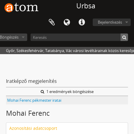
Urbsa
Bejelentkezés
Böngészés
Győr, Székesfehérvár, Tatabánya, Vác városi levéltárainak közös keresőj
Iratképző megjelenítés
1 eredmények böngészése
Mohai Ferenc pékmester iratai
Mohai Ferenc
Azonosítási adatcsoport