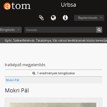
Urbsa
Bejelentkezés
Böngészés
Győr, Székesfehérvár, Tatabánya, Vác városi levéltárainak közös keresőj
Iratképző megjelenítés
1 eredmények böngészése
Mokri Pál
Mokri Pál