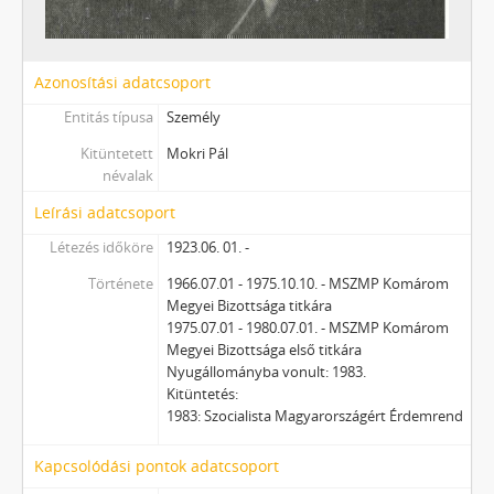
Azonosítási adatcsoport
Entitás típusa
Személy
Kitüntetett
Mokri Pál
névalak
Leírási adatcsoport
Létezés időköre
1923.06. 01. -
Története
1966.07.01 - 1975.10.10. - MSZMP Komárom
Megyei Bizottsága titkára
1975.07.01 - 1980.07.01. - MSZMP Komárom
Megyei Bizottsága első titkára
Nyugállományba vonult: 1983.
Kitüntetés:
1983: Szocialista Magyarországért Érdemrend
Kapcsolódási pontok adatcsoport