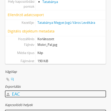
Hely kapcsolódási
Tatabánya
pontok
Ellenőrző adatcsoport
Kezelője:
Tatabánya Megyei Jogú Város Levéltára
Digitális objektum metadata
Hozzáférés
Korlátozott
Fájlnév
Mokri_Pal.jpg
Média típus
Kép
Fájlméret
190 KiB
Vágólap
Új
Exportálás
EAC
Kapcsolódó helyek