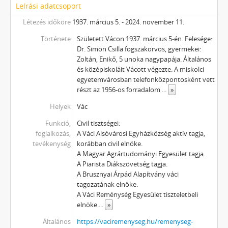
Leírási adatcsoport
Létezés időköre
március 5. - 2024. november 11.
Története
Született Vácon 1937. március 5-én. Felesége:
Dr. Simon Csilla fogszakorvos, gyermekei:
Zoltán, Enikő, 5 unoka nagypapája. Általános
és középiskoláit Vácott végezte. A miskolci
egyetemvárosban telefonközpontosként vett
részt az 1956-os forradalom
...
»
Helyek
Vác
Funkció,
Civil tisztségei:
foglalkozás,
A Váci Alsóvárosi Egyházközség aktív tagja,
tevékenység
korábban civil elnöke.
A Magyar Agrártudományi Egyesület tagja.
A Piarista Diákszövetség tagja.
A Brusznyai Árpád Alapítvány váci
tagozatának elnöke.
A Váci Reménység Egyesület tiszteletbeli
elnöke.
...
»
Általános
https://vaciremenyseg.hu/remenyseg-