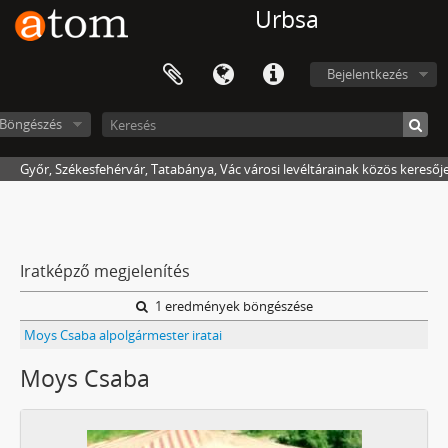
Urbsa
Bejelentkezés
Böngészés
Győr, Székesfehérvár, Tatabánya, Vác városi levéltárainak közös keresőj
Iratképző megjelenítés
1 eredmények böngészése
Moys Csaba alpolgármester iratai
Moys Csaba