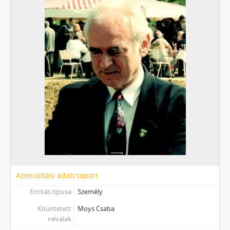
Azonosítási adatcsoport
Entitás típusa
Személy
Kitüntetett
Moys Csaba
névalak