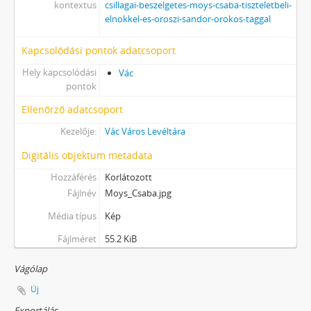
kontextus
csillagai-beszelgetes-moys-csaba-tiszteletbeli-
elnokkel-es-oroszi-sandor-orokos-taggal
Kapcsolódási pontok adatcsoport
Hely kapcsolódási
Vác
pontok
Ellenőrző adatcsoport
Kezelője:
Vác Város Levéltára
Digitális objektum metadata
Hozzáférés
Korlátozott
Fájlnév
Moys_Csaba.jpg
Média típus
Kép
Fájlméret
55.2 KiB
Vágólap
Új
Exportálás