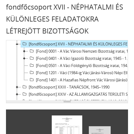
[fondfőcsoport] XI - GAZDASÁGI SZERVEK, 1876–1956
fondfőcsoport XVII - NÉPHATALMI ÉS
[fondfőcsoport] XII - EGYHÁZI SZERVEZETEK, INTÉZMÉNYEK, 1764 –1950
[fondfőcsoport] XIII - CSALÁDOK, 1821–2007
KÜLÖNLEGES FELADATOKRA
[fondfőcsoport] XIV - SZEMÉLYEK, 1800–2016
LÉTREJÖTT BIZOTTSÁGOK
[fondfőcsoport] XV - GYŰJTEMÉNYEK, 1074–2016
[fondfőcsoport] XVI - A NÉPKÖZTÁRSASÁG ÉS A TANÁCSKÖZTÁRSASÁG FORRADALMI SZERVEI, 1919
[fondfőcsoport] XVII - NÉPHATALMI ÉS KÜLÖNLEGES FELADATOKRA LÉTREJÖTT BIZOTTSÁGOK, 1945–1990
[Fond] 0001 - A Vác Városi Nemzeti Bizottság iratai, 1945–1949
[Fond] 0401 - A Váci Igazoló Bizottság iratai, 1945 - 1948
[Fond] 0501 - A Váci Földigénylő Bizottság iratai, 1945–1946
[Fond] 1201 - Váci (1984-ig Váci Járási-Városi) Népi Ellenőrzési Bizottság iratai, 1958–1989
[Fond] 1401 - A Hazafias Népfront Vác Városi (Járási) Bizottságának iratai, 1957–1990
[fondfőcsoport] XXIII - TANÁCSOK, 1945–1990
[fondfőcsoport] XXIV - AZ ÁLLAMIGAZGATÁS TERÜLETI SZERVEI, 1952–1991
[fondfőcsoport] XXIX - GAZDASÁGI SZERVEK, 1946–2010
[fondfőcsoport] XXX - SZÖVETKEZETEK, 1949–2015
[fondfőcsoport] XXXVII - MEGYEI JOGÚ VÁROSI, VÁROSI ÉS KÖZSÉGI ÖNKORMÁNYZATOK, 1989–2014