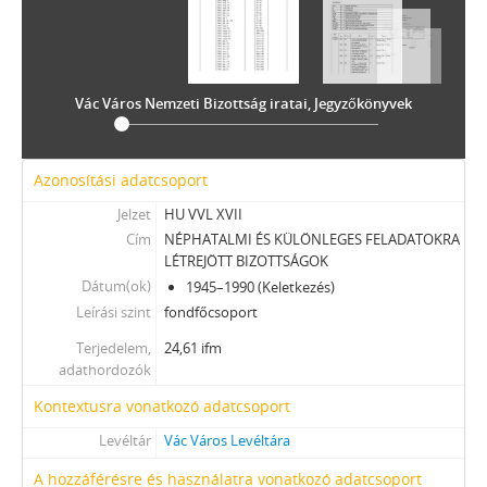
Vác Város Nemzeti Bizottság iratai, Jegyzőkönyvek
Azonosítási adatcsoport
Jelzet
HU VVL XVII
Cím
NÉPHATALMI ÉS KÜLÖNLEGES FELADATOKRA
LÉTREJÖTT BIZOTTSÁGOK
Dátum(ok)
1945–1990 (Keletkezés)
Leírási szint
fondfőcsoport
Terjedelem,
24,61 ifm
adathordozók
Kontextusra vonatkozó adatcsoport
Levéltár
Vác Város Levéltára
A hozzáférésre és használatra vonatkozó adatcsoport