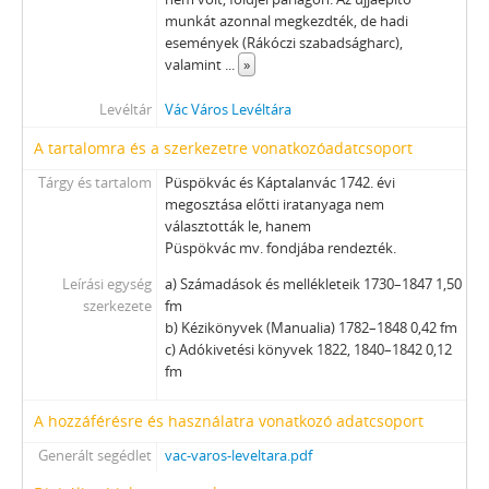
munkát azonnal megkezdték, de hadi
[fondfőcsoport] XV - GYŰJTEMÉNYEK, 1074–2016
események (Rákóczi szabadságharc),
[fondfőcsoport] XVI - A NÉPKÖZTÁRSASÁG ÉS A TANÁCSKÖZTÁRSASÁG FORRADALMI SZERVEI, 1919
valamint
...
»
[fondfőcsoport] XVII - NÉPHATALMI ÉS KÜLÖNLEGES FELADATOKRA LÉTREJÖTT BIZOTTSÁGOK, 1945–1990
[fondfőcsoport] XXIII - TANÁCSOK, 1945–1990
Levéltár
Vác Város Levéltára
[fondfőcsoport] XXIV - AZ ÁLLAMIGAZGATÁS TERÜLETI SZERVEI, 1952–1991
A tartalomra és a szerkezetre vonatkozóadatcsoport
[fondfőcsoport] XXIX - GAZDASÁGI SZERVEK, 1946–2010
[fondfőcsoport] XXX - SZÖVETKEZETEK, 1949–2015
Tárgy és tartalom
Püspökvác és Káptalanvác 1742. évi
megosztása előtti iratanyaga nem
[fondfőcsoport] XXXVII - MEGYEI JOGÚ VÁROSI, VÁROSI ÉS KÖZSÉGI ÖNKORMÁNYZATOK, 1989–2014
választották le, hanem
Püspökvác mv. fondjába rendezték.
Leírási egység
a) Számadások és mellékleteik 1730–1847 1,50
szerkezete
fm
b) Kézikönyvek (Manualia) 1782–1848 0,42 fm
c) Adókivetési könyvek 1822, 1840–1842 0,12
fm
A hozzáférésre és használatra vonatkozó adatcsoport
Generált segédlet
vac-varos-leveltara.pdf