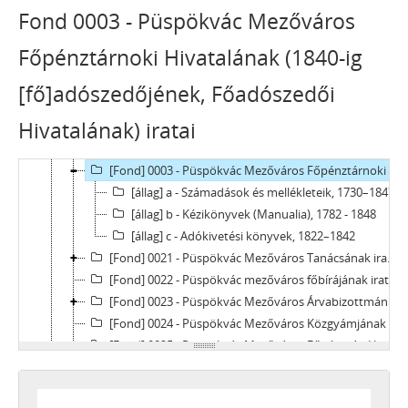
Fond 0003 - Püspökvác Mezőváros
Főpénztárnoki Hivatalának (1840-ig
[Levéltár] Vác Város Levéltára, 1612 - 2016
[fő]adószedőjének, Főadószedői
[fondfőcsoport] V - MEZŐVÁROSOK, RENDEZETT TANÁCSÚ VÁROSOK, KÖZSÉGEK, 1612–1952
Hivatalának) iratai
[Fond] 0001 - Püspökvác Mezőváros Tanácsának iratai, 1612–1905
[Fond] 0002 - Püspökvác Mezőváros közgyámjának iratai, 1781–1847
[Fond] 0003 - Püspökvác Mezőváros Főpénztárnoki Hivatalának (1840-ig [fő]adószedőjének, Főadószedői Hivatalának) iratai, 1730–1848
[állag] a - Számadások és mellékleteik, 1730–1847
[állag] b - Kézikönyvek (Manualia), 1782 - 1848
[állag] c - Adókivetési könyvek, 1822–1842
[Fond] 0021 - Püspökvác Mezőváros Tanácsának iratai, 1848–1859
[Fond] 0022 - Püspökvác mezőváros főbírájának iratai, 1849–1850
[Fond] 0023 - Püspökvác Mezőváros Árvabizottmányának iratai, 1811–1878
[Fond] 0024 - Püspökvác Mezőváros Közgyámjának iratai, (1831) 1850–1857
[Fond] 0025 - Püspökvác Mezőváros Főpénztári Hivatalának iratai, 1839–1864
[Fond] 0026 - Püspökvác Mezőváros Adószedői Hivatalának iratai, 1852
[Fond] 0027 - Püspökvác Mezőváros Szóbeli Bíróságának iratai, 1848–1851