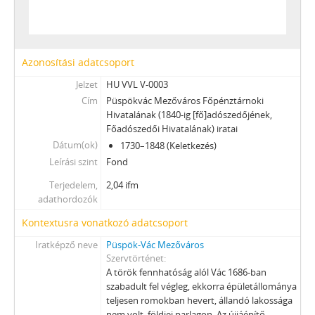
[Fond] 0093 - Vác város polgármesterének iratai, 1849–1952
[Fond] 0094 - Vác Város Árvaszékének iratai, 1872 - 1956
[Fond] 0095 - Vác Város Házipénztárának és Számvevőségének iratai, 1857-1951
[Fond] 0096 - Vác Város Adóhivatalának iratai, 1873–1950
Azonosítási adatcsoport
[Fond] 0097 - Vác Város Mérnöki Hivatalának iratai, 1869–1946
Jelzet
HU VVL V-0003
[Fond] 0098 - Vác város rendőrkapitányának iratai, 1883–1919
Cím
Püspökvác Mezőváros Főpénztárnoki
[Fond] 0099 - Vác város tiszti főügyészének iratai, 1938–1949
Hivatalának (1840-ig [fő]adószedőjének,
[Fond] 0100 - Vác város tisztiorvosának iratai, 1945–1951
Főadószedői Hivatalának) iratai
[Fond] 0101 - Vác város állatorvosának iratai, 1944–1951
Dátum(ok)
1730–1848 (Keletkezés)
[Fond] 0102 - Vác Város Végrehajtói Hivatalának iratai, 1932
Leírási szint
Fond
[Fond] 0103 - Vác Város Javadalmi Hivatalának iratai, 1950
Terjedelem,
2,04 ifm
[Fond] 0104 - Vác város szabályrendeleteinek levéltári gyűjteménye, 1871–1950
adathordozók
[fondfőcsoport] VIII - TANINTÉZETEK, INTÉZMÉNYEK, 1773–2006
Kontextusra vonatkozó adatcsoport
[fondfőcsoport] IX - TESTÜLETEK, 1705–1970
[fondfőcsoport] X - EGYESÜLETEK, (TÖMEG)SZERVEZETEK, PÁRTOK, 1821–2002
Iratképző neve
Püspök-Vác Mezőváros
Szervtörténet
[fondfőcsoport] XI - GAZDASÁGI SZERVEK, 1876–1956
A török fennhatóság alól Vác 1686-ban
[fondfőcsoport] XII - EGYHÁZI SZERVEZETEK, INTÉZMÉNYEK, 1764 –1950
szabadult fel végleg, ekkorra épületállománya
[fondfőcsoport] XIII - CSALÁDOK, 1821–2007
teljesen romokban hevert, állandó lakossága
[fondfőcsoport] XIV - SZEMÉLYEK, 1800–2016
nem volt, földjei parlagon. Az újjáépítő