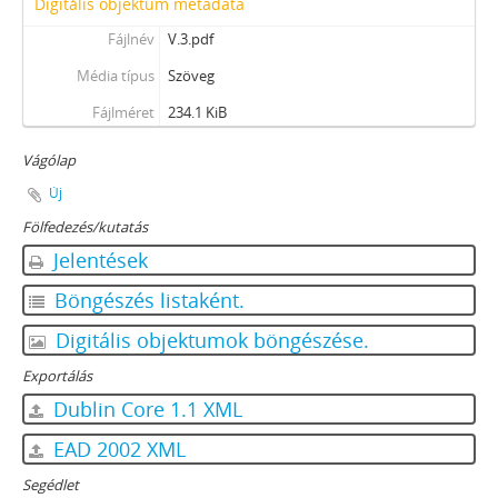
Digitális objektum metadata
Fájlnév
V.3.pdf
Média típus
Szöveg
Fájlméret
234.1 KiB
Vágólap
Új
Fölfedezés/kutatás
Jelentések
Böngészés listaként.
Digitális objektumok böngészése.
Exportálás
Dublin Core 1.1 XML
EAD 2002 XML
Segédlet