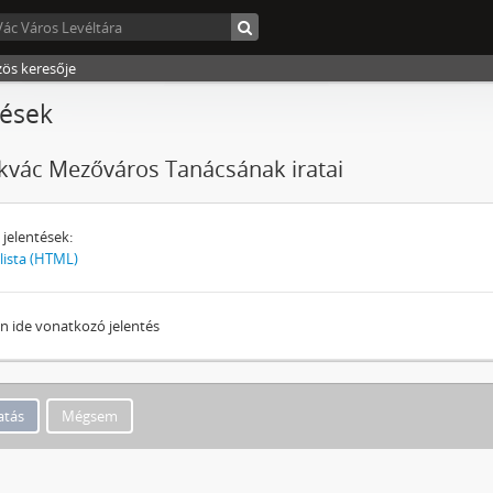
zös keresője
tések
vác Mezőváros Tanácsának iratai
 jelentések:
llista (HTML)
n ide vonatkozó jelentés
Mégsem