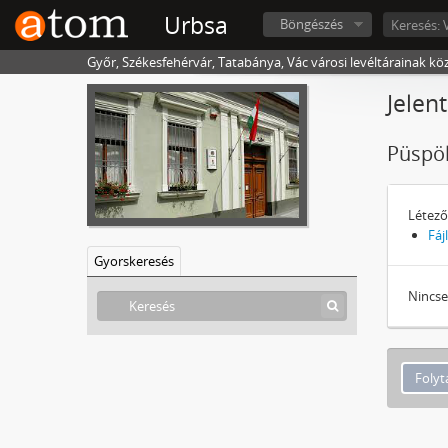
Urbsa
Böngészés
Győr, Székesfehérvár, Tatabánya, Vác városi levéltárainak kö
Jelen
Püspök
Létező
Fáj
Gyorskeresés
Nincse