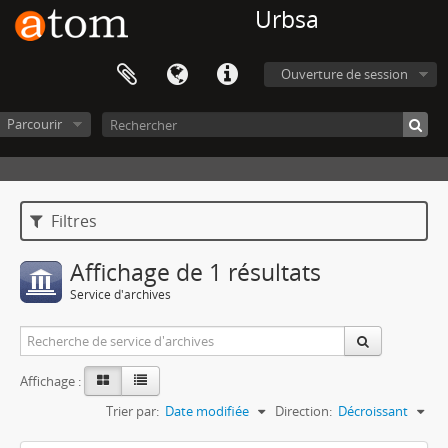
Urbsa
Ouverture de session
Parcourir
Filtres
Affichage de 1 résultats
Service d'archives
Affichage :
Trier par:
Date modifiée
Direction:
Décroissant