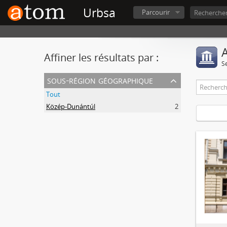
Urbsa
Parcourir
A
Affiner les résultats par :
S
sous-région géographique
Tout
Közép-Dunántúl
2