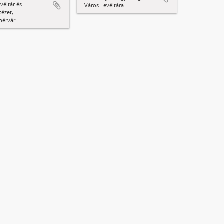
véltár és
Város Levéltára
tézet,
hérvár