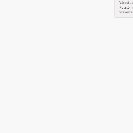
Városi Le
Kutatóin
Székesfe