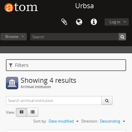
Urbsa
Log in
Browse
Filters
Showing 4 results
Archival institution
View:
Sort by:
Date modified
Direction:
Descending