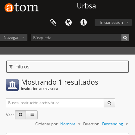
Urbsa
Iniciar sesión
Navegar
Filtros
Mostrando 1 resultados
Institución archivística
Ver :
Ordenar por:
Nombre
Direction:
Descending