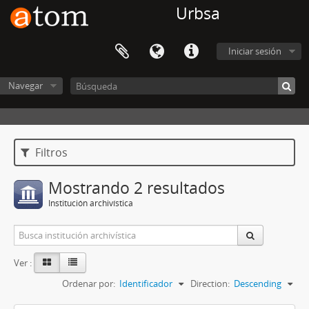
Urbsa
Iniciar sesión
Navegar
Filtros
Mostrando 2 resultados
Institución archivística
Ver :
Ordenar por:
Identificador
Direction:
Descending