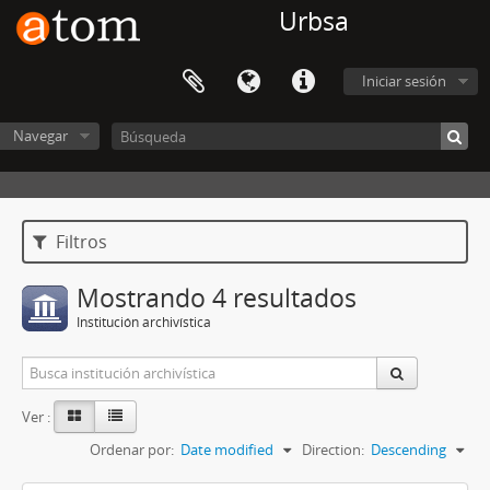
Urbsa
Iniciar sesión
Navegar
Filtros
Mostrando 4 resultados
Institución archivística
Ver :
Ordenar por:
Date modified
Direction:
Descending