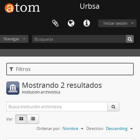
Urbsa
Iniciar sesión
Navegar
Filtros
Mostrando 2 resultados
Institución archivística
Ver :
Ordenar por:
Nombre
Direction:
Descending