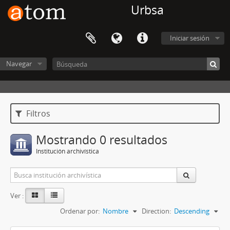
Urbsa
Iniciar sesión
Navegar
Filtros
Mostrando 0 resultados
Institución archivística
Ver :
Ordenar por:
Nombre
Direction:
Descending