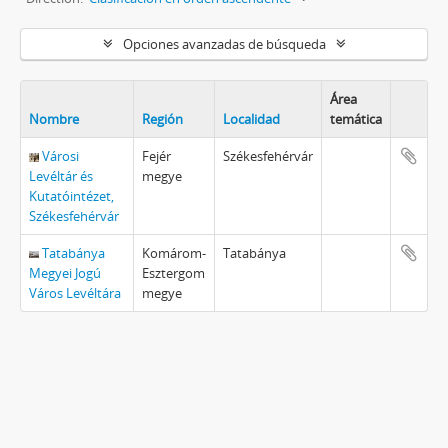
Opciones avanzadas de búsqueda
Área
Nombre
Región
Localidad
temática
Városi
Fejér
Székesfehérvár
Levéltár és
megye
Kutatóintézet,
Székesfehérvár
Tatabánya
Komárom-
Tatabánya
Megyei Jogú
Esztergom
Város Levéltára
megye