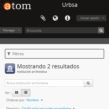
Urbsa
Iniciar sesión
Navegar
Filtros
Mostrando 2 resultados
Institución archivística
Ver :
Ordenar por:
Nombre
Direction:
Clasificación en orden ascendente