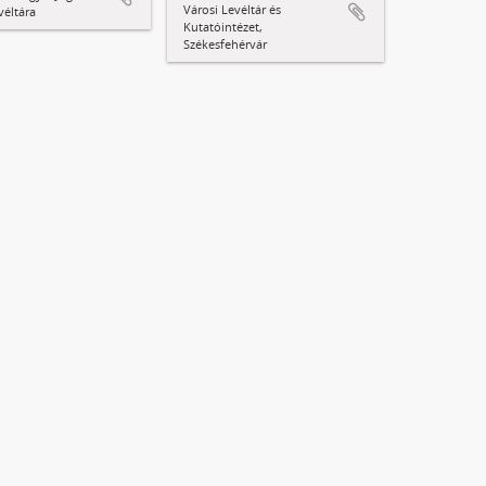
Városi Levéltár és
véltára
Kutatóintézet,
Székesfehérvár