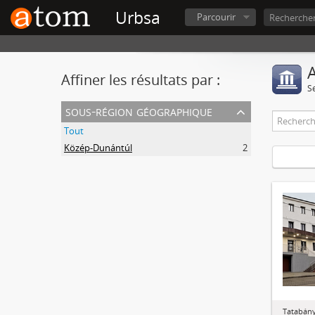
Urbsa
Parcourir
A
Affiner les résultats par :
S
sous-région géographique
Tout
Közép-Dunántúl
2
Tatabány