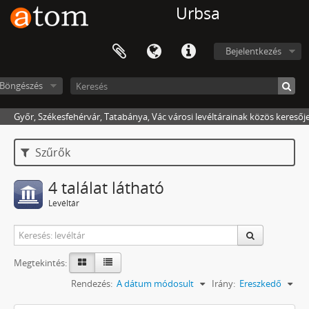
Urbsa
Bejelentkezés
Böngészés
Győr, Székesfehérvár, Tatabánya, Vác városi levéltárainak közös keresőj
Szűrők
4 találat látható
Levéltár
Megtekintés:
Rendezés:
A dátum módosult
Irány:
Ereszkedő