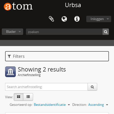
Urbsa
Inloggen
Blader
Filters
Showing 2 results
Archiefinstelling
View:
Gesorteerd op:
Bestandsidentificatie
Direction:
Ascending