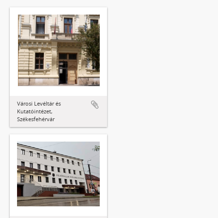
Városi Levéltár és
Kutatóintézet,
Székesfehérvár