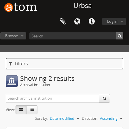
Urbsa
Log in
Browse
Filters
Showing 2 results
Archival institution
View:
Sort by:
Date modified
Direction:
Ascending