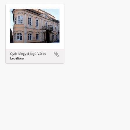
Győr Megyei Jogú Város
Levéltára