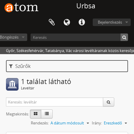
Urbsa
Bejelentkezés
Böngészés
Győr, Székesfehérvár, Tatabánya, Vác városi levéltárainak közös keresőj
Szűrők
1 találat látható
Levéltár
Megtekintés:
Rendezés:
A dátum módosult
Irány:
Ereszkedő