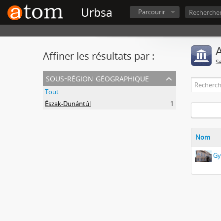
Urbsa
Parcourir
A
Affiner les résultats par :
S
sous-région géographique
Tout
Észak-Dunántúl
1
Nom
Gy