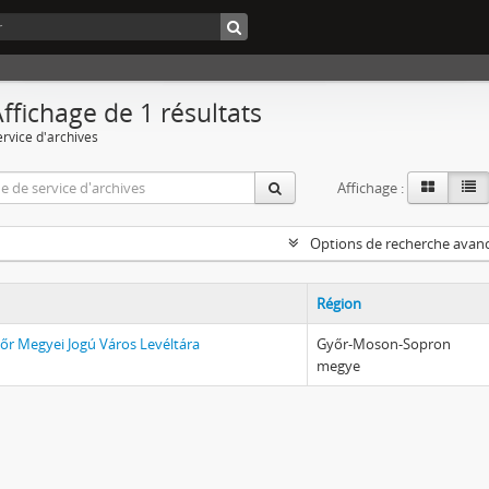
ffichage de 1 résultats
ervice d'archives
Affichage :
Options de recherche avan
Région
őr Megyei Jogú Város Levéltára
Győr-Moson-Sopron
megye