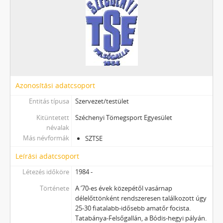
Azonosítási adatcsoport
Entitás típusa
Szervezet/testület
Kitüntetett
Széchenyi Tömegsport Egyesület
névalak
Más névformák
SZTSE
Leírási adatcsoport
Létezés időköre
1984 -
Története
A ’70-es évek közepétől vasárnap
délelőttönként rendszeresen találkozott úgy
25-30 fiatalabb-idősebb amatőr focista.
Tatabánya-Felsőgallán, a Bódis-hegyi pályán.