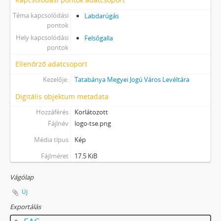
Téma kapcsolódási
Labdarúgás
pontok
Hely kapcsolódási
Felsőgalla
pontok
Ellenőrző adatcsoport
Kezelője:
Tatabánya Megyei Jogú Város Levéltára
Digitális objektum metadata
Hozzáférés
Korlátozott
Fájlnév
logo-tse.png
Média típus
Kép
Fájlméret
17.5 KiB
Vágólap
Új
Exportálás