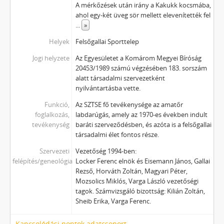
A mérkőzések után irány a Kakukk kocsmába,
ahol egy-két üveg sör mellett elevenítették fel
...
»
Helyek
Felsőgallai Sporttelep
Jogi helyzete
Az Egyesületet a Komárom Megyei Bíróság
20453/1989 számú végzésében 183. sorszám
alatt társadalmi szervezetként
nyilvántartásba vette.
Funkció,
Az SZTSE fő tevékenysége az amatőr
foglalkozás,
labdarúgás, amely az 1970-es években indult
tevékenység
baráti szerveződésben, és azóta is a felsőgallai
társadalmi élet fontos része.
Szervezeti
Vezetőség 1994-ben:
felépítés/geneológia
Locker Ferenc elnök és Eisemann János, Gallai
Rezső, Horváth Zoltán, Magyari Péter,
Mozsolics Miklós, Varga László vezetőségi
tagok. Számvizsgáló bizottság: Kilián Zoltán,
Sheib Erika, Varga Ferenc.
Kapcsolódási pontok adatcsoport