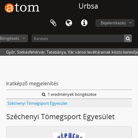
Urbsa
Bejelentkezés
Böngészés
Győr, Székesfehérvár, Tatabánya, Vác városi levéltárainak közös keresőj
Iratképző megjelenítés
1 eredmények böngészése
Széchenyi Tömegsport Egyesület
Széchenyi Tömegsport Egyesület