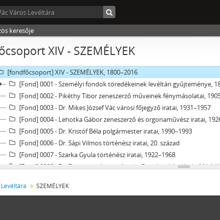
[fondfőcsoport] VIII - TANINTÉZETEK, INTÉZMÉNYEK, 1773–2006
[fondfőcsoport] IX - TESTÜLETEK, 1705–1970
[fondfőcsoport] X - EGYESÜLETEK, (TÖMEG)SZERVEZETEK, PÁRTOK, 1821
zös keresője
[fondfőcsoport] XI - GAZDASÁGI SZERVEK, 1876–1956
őcsoport XIV - SZEMÉLYEK
[fondfőcsoport] XII - EGYHÁZI SZERVEZETEK, INTÉZMÉNYEK, 1764 –1950
[fondfőcsoport] XIII - CSALÁDOK, 1821–2007
[fondfőcsoport] XIV - SZEMÉLYEK, 1800–2016
[Fond] 0001 - Személyi fondok töredékeinek levéltári gyűjteménye, 
[Fond] 0002 - Pikéthy Tibor zeneszerző műveinek fénymásolatai, 190
[Fond] 0003 - Dr. Mikes József Vác városi főjegyző iratai, 1931–1957
[Fond] 0004 - Lehotka Gábor zeneszerző és orgonaművész iratai, 19
[Fond] 0005 - Dr. Kristóf Béla polgármester iratai, 1990–1993
[Fond] 0006 - Dr. Sápi Vilmos történész iratai, 20. század
[Fond] 0007 - Szarka Gyula történész iratai, 1922–1968
[Fond] 0008 - Dr. Freysinger Lajos váci, dr. Gramling László, dr. Mikó Kálm
[Fond] 0009 - Újvári István matematikatanár és szakíró iratai, 1972–2
 Levéltára
SZEMÉLYEK
[Fond] 0010 - Dr. Gánti Tibor biológus iratai, 1952–2008
[Fond] 0011 - Pitz András textilipari mérnök iratai, 1892–1992
[Fond] 0012 - Király Endre mérnöktanár iratai, 1907–1957