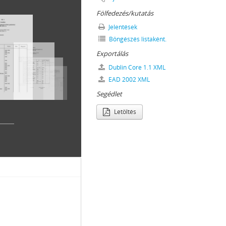
Fölfedezés/kutatás
Jelentések
Böngészés listaként.
Exportálás
Dublin Core 1.1 XML
ORRADALMI SZERVEI, 1919
EAD 2002 XML
REJÖTT BIZOTTSÁGOK, 1945–1990
Segédlet
Letöltés
91
NKORMÁNYZATOK, 1989–2014