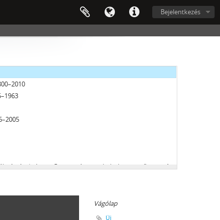
Bejelentkezés
–2002
1800–2010
5–1963
26–2005
án és dr. Janits György vámosmikolai közjegyző iratai, 1875–1946
016
Vágólap
Új