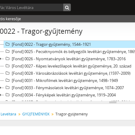
[fondfőcsoport] XIII - CSALÁDOK, 1821–2007
[fondfőcsoport] XIV - SZEMÉLYEK, 1800–2016
[fondfőcsoport] XV - GYŰJTEMÉNYEK, 1074–2016
zös keresője
[Fond] 0003 - Vác város térképtára, 1812–2011
0022 - Tragor-gyűjtemény
[Fond] 0012 - Vác város tervtára, 1940–2011
[Fond] 0021 - Váci várostörténeti iratok levéltári gyűjteménye, 1708–
[Fond] 0022 - Tragor-gyűjtemény, 1544–1921
[Fond] 0025 - Pecsétnyomók és bélyegzők levéltári gyűjteménye, 18
[Fond] 0026 - Nyomtatványok levéltári gyűjteménye, 1783–2016
[Fond] 0027 - Képes levelezőlapok levéltári gyűjteménye, 20. század
[Fond] 0028 - Városábrázolások levéltári gyűjteménye, (1597–2009)
[Fond] 0031 - Mikrofilmek levéltári gyűjteménye, 1498–1949
[Fond] 0033 - Fénymásolatok levéltári gyűjteménye, 1074–2007
[Fond] 0034 - Fényképek levéltári gyűjteménye, 1919–2004
[Fond] 0037 - Digitális másolatok levéltári gyűjteménye, 1299–2014
[Fond] 0044 - Digitális adathordozók levéltári gyűjteménye, 1989–201
 Levéltára
GYŰJTEMÉNYEK
Tragor-gyűjtemény
[Fond] 0047 - Kéziratok (szakdolgozatok és diplomamunkák) levéltár
[Fond] 0048 - Krónikák levéltári gyűjteménye, 1965–1995
[Fond] 0049 - Hang- és képfelvételek levéltári gyűjteménye, 1977–200