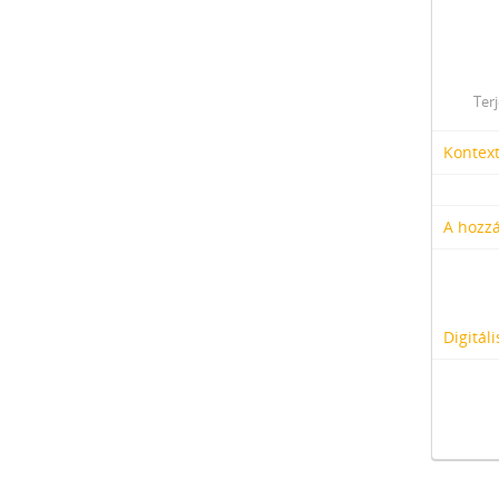
Ter
Kontex
A hozzá
Digitál