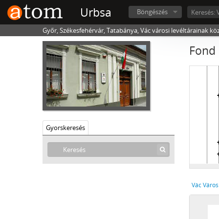
Urbsa
Böngészés
Győr, Székesfehérvár, Tatabánya, Vác városi levéltárainak kö
Fond 
Gyorskeresés
Vác Város