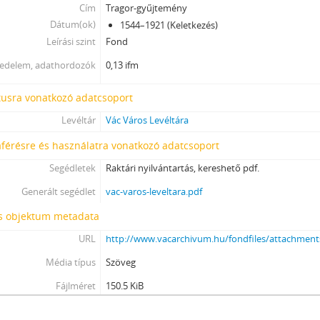
Cím
Tragor-gyűjtemény
Dátum(ok)
1544–1921 (Keletkezés)
Leírási szint
Fond
jedelem, adathordozók
0,13 ifm
tusra vonatkozó adatcsoport
Levéltár
Vác Város Levéltára
férésre és használatra vonatkozó adatcsoport
Segédletek
Raktári nyilvántartás, kereshető pdf.
Generált segédlet
vac-varos-leveltara.pdf
is objektum metadata
URL
http://www.vacarchivum.hu/fondfiles/attachmen
Média típus
Szöveg
Fájlméret
150.5 KiB