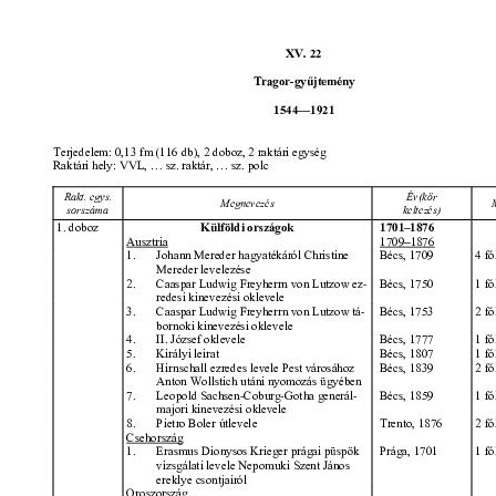
[Fond] 0062 - Kiállítások dokumentumainak levéltári gyűjteménye, 1
[fondfőcsoport] XVI - A NÉPKÖZTÁRSASÁG ÉS A TANÁCSKÖZTÁRSASÁG F
[fondfőcsoport] XVII - NÉPHATALMI ÉS KÜLÖNLEGES FELADATOKRA LÉT
[fondfőcsoport] XXIII - TANÁCSOK, 1945–1990
[fondfőcsoport] XXIV - AZ ÁLLAMIGAZGATÁS TERÜLETI SZERVEI, 1952–19
[fondfőcsoport] XXIX - GAZDASÁGI SZERVEK, 1946–2010
[fondfőcsoport] XXX - SZÖVETKEZETEK, 1949–2015
[fondfőcsoport] XXXVII - MEGYEI JOGÚ VÁROSI, VÁROSI ÉS KÖZSÉGI Ö