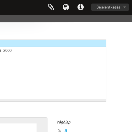
Bejelentkezés
2013
69–2000
7
i gyűjteménye, 1777–2016
Vágólap
9
Új