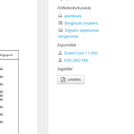
833–2018
Fölfedezés/kutatás
ORRADALMI SZERVEI, 1919
Jelentések
REJÖTT BIZOTTSÁGOK, 1945–1990
Böngészés listaként.
Digitális objektumok
91
böngészése.
Exportálás
Dublin Core 1.1 XML
NKORMÁNYZATOK, 1989–2014
EAD 2002 XML
Segédlet
Letöltés