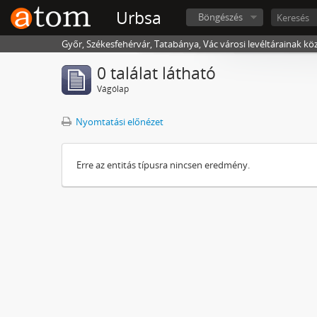
Urbsa
Böngészés
Győr, Székesfehérvár, Tatabánya, Vác városi levéltárainak kö
0 találat látható
Vágólap
Nyomtatási előnézet
Erre az entitás típusra nincsen eredmény.