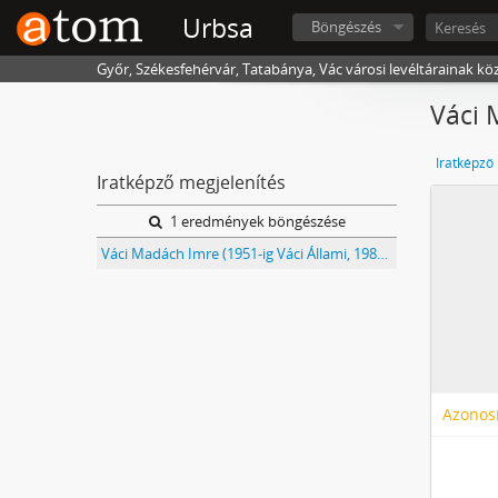
Urbsa
Böngészés
Győr, Székesfehérvár, Tatabánya, Vác városi levéltárainak kö
Váci
Iratképző
Iratképző megjelenítés
1 eredmények böngészése
Váci Madách Imre (1951-ig Váci Állami, 1989-ig Sztáron Sándor) Gimnázium iratai
Azonosí