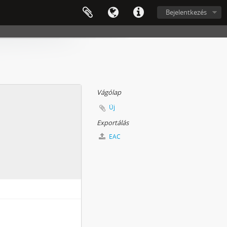
Bejelentkezés
Vágólap
Új
Exportálás
EAC