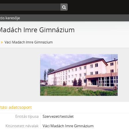
zös keresője
 Madách Imre Gimnázium
Váci Madách Imre Gimnázium
tási adatcsoport
Entitás típusa
Szervezet/testület
Kitüntetett névalak
Váci Madách Imre Gimnázium