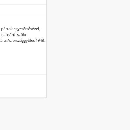
s pártok egyetértésével,
osításáról szóló
tára. Az országgyűlés 1948.