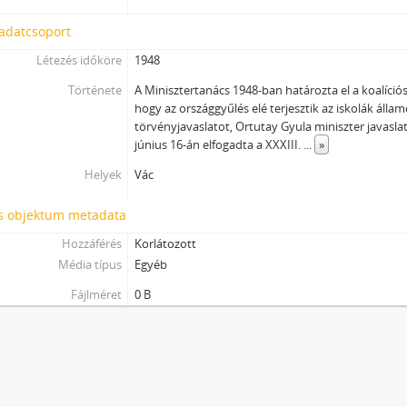
 adatcsoport
Létezés időköre
1948
Története
A Minisztertanács 1948-ban határozta el a koalíció
hogy az országgyűlés elé terjesztik az iskolák állam
törvényjavaslatot, Ortutay Gyula miniszter javasla
június 16-án elfogadta a XXXIII.
...
»
Helyek
Vác
is objektum metadata
Hozzáférés
Korlátozott
Média típus
Egyéb
Fájlméret
0 B