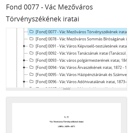
[Fond] 0073 - Vác mezőváros közgyámjának iratai, 1844–1874
Fond 0077 - Vác Mezőváros
[Fond] 0074 - Vác Mezőváros Árvapénztárának iratai, 1858–1876
Törvényszékének iratai
[Fond] 0075 - Vác Mezőváros Házipénztárának iratai, 1859–1872
[Fond] 0076 - Vác Mezőváros Adóhivatalának iratai, 1854–1872
[Fond] 0077 - Vác Mezőváros Törvényszékének iratai, 1851–1859
[Fond] 0078 - Vác Mezőváros Sommás Bíróságának iratai, 1869–1871
[Fond] 0091 - Vác Város Képviselő-testületének iratai, 1872–1950
[Fond] 0092 - Vác Város Tanácsának iratai (Tanácsülési jegyzőkönyvek), 1873–1925
[Fond] 0093 - Vác város polgármesterének iratai, 1849–1952
[Fond] 0094 - Vác Város Árvaszékének iratai, 1872 - 1956
[Fond] 0095 - Vác Város Házipénztárának és Számvevőségének iratai, 1857-1951
[Fond] 0096 - Vác Város Adóhivatalának iratai, 1873–1950
[Fond] 0097 - Vác Város Mérnöki Hivatalának iratai, 1869–1946
[Fond] 0098 - Vác város rendőrkapitányának iratai, 1883–1919
[Fond] 0099 - Vác város tiszti főügyészének iratai, 1938–1949
[Fond] 0100 - Vác város tisztiorvosának iratai, 1945–1951
[Fond] 0101 - Vác város állatorvosának iratai, 1944–1951
[Fond] 0102 - Vác Város Végrehajtói Hivatalának iratai, 1932
[Fond] 0103 - Vác Város Javadalmi Hivatalának iratai, 1950