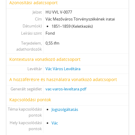
Azonosítási adatcsoport
Jelzet
HU VVL V-0077
Cím
Vác Mezőváros Törvényszékének iratai
Dátum(ok)
1851–1859 (Keletkezés)
Leírási szint
Fond
Terjedelem,
0,55 ifm
adathordozók
Kontextusra vonatkozó adatcsoport
Levéltár
Vác Város Levéltára
A hozzáférésre és használatra vonatkozó adatcsoport
Generált segédlet
vac-varos-leveltara.pdf
Kapcsolódási pontok
Téma kapcsolódási
Jogszolgáltatás
pontok
Hely kapcsolódási
Vác
pontok