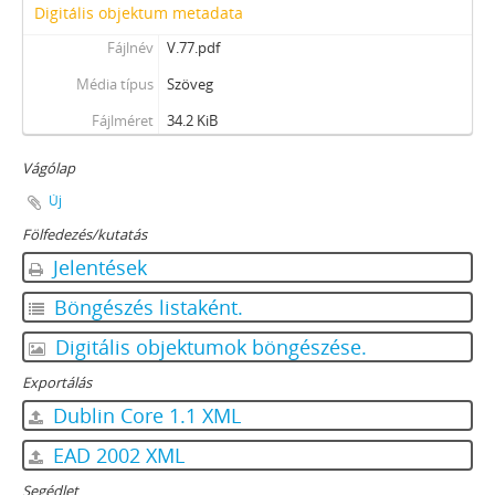
Digitális objektum metadata
Fájlnév
V.77.pdf
Média típus
Szöveg
Fájlméret
34.2 KiB
Vágólap
Új
Fölfedezés/kutatás
Jelentések
Böngészés listaként.
Digitális objektumok böngészése.
Exportálás
Dublin Core 1.1 XML
EAD 2002 XML
Segédlet