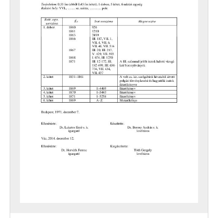
[Fond] 0104 - Vác város szabályrendeleteinek levéltári gyűjteménye, 1871–1950
[fondfőcsoport] VIII - TANINTÉZETEK, INTÉZMÉNYEK, 1773–2006
[fondfőcsoport] IX - TESTÜLETEK, 1705–1970
[fondfőcsoport] X - EGYESÜLETEK, (TÖMEG)SZERVEZETEK, PÁRTOK, 1821–2002
[fondfőcsoport] XI - GAZDASÁGI SZERVEK, 1876–1956
[fondfőcsoport] XII - EGYHÁZI SZERVEZETEK, INTÉZMÉNYEK, 1764 –1950
[fondfőcsoport] XIII - CSALÁDOK, 1821–2007
[fondfőcsoport] XIV - SZEMÉLYEK, 1800–2016
[fondfőcsoport] XV - GYŰJTEMÉNYEK, 1074–2016
[fondfőcsoport] XVI - A NÉPKÖZTÁRSASÁG ÉS A TANÁCSKÖZTÁRSASÁG FORRADALMI SZERVEI, 1919
[fondfőcsoport] XVII - NÉPHATALMI ÉS KÜLÖNLEGES FELADATOKRA LÉTREJÖTT BIZOTTSÁGOK, 1945–1990
[fondfőcsoport] XXIII - TANÁCSOK, 1945–1990
[fondfőcsoport] XXIV - AZ ÁLLAMIGAZGATÁS TERÜLETI SZERVEI, 1952–1991
[fondfőcsoport] XXIX - GAZDASÁGI SZERVEK, 1946–2010
[fondfőcsoport] XXX - SZÖVETKEZETEK, 1949–2015
[fondfőcsoport] XXXVII - MEGYEI JOGÚ VÁROSI, VÁROSI ÉS KÖZSÉGI ÖNKORMÁNYZATOK, 1989–2014