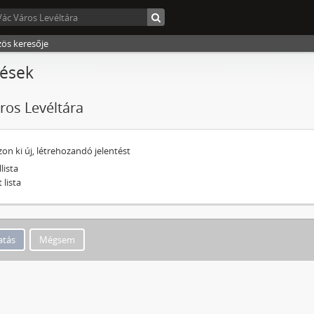
zös keresője
tések
ros Levéltára
zon ki új, létrehozandó jelentést
llista
t lista
Mégsem