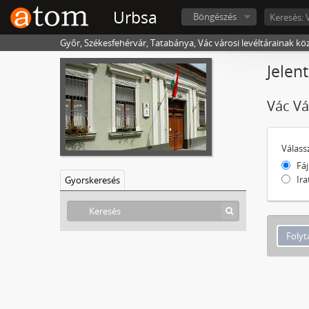
Urbsa
Böngészés
Győr, Székesfehérvár, Tatabánya, Vác városi levéltárainak kö
Jelen
Vác Vá
Válass
Fáj
Ira
Gyorskeresés