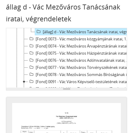
[Fond] 0072 - Vác Mezőváros Tanácsának iratai, 1849–1877
állag d - Vác Mezőváros Tanácsának
[állag] a - Vác Mezőváros Tanácsának iratai, tanácsülési, törvénykezési és gazdasági ülési jegyzőkönyvek, 1861–1871
iratai, végrendeletek
[állag] b - Vác Mezőváros Tanácsának iratai, közigazgatási iratok, 1860 -1871
[állag] c - Vác Mezőváros Tanácsának iratai, választási összeírások, 1869
[állag] d - Vác Mezőváros Tanácsának iratai, végrendeletek, 1849–1877
[Fond] 0073 - Vác mezőváros közgyámjának iratai, 1844–1874
[Fond] 0074 - Vác Mezőváros Árvapénztárának iratai, 1858–1876
[Fond] 0075 - Vác Mezőváros Házipénztárának iratai, 1859–1872
[Fond] 0076 - Vác Mezőváros Adóhivatalának iratai, 1854–1872
[Fond] 0077 - Vác Mezőváros Törvényszékének iratai, 1851–1859
[Fond] 0078 - Vác Mezőváros Sommás Bíróságának iratai, 1869–1871
[Fond] 0091 - Vác Város Képviselő-testületének iratai, 1872–1950
[Fond] 0092 - Vác Város Tanácsának iratai (Tanácsülési jegyzőkönyvek), 1873–1925
[Fond] 0093 - Vác város polgármesterének iratai, 1849–1952
[Fond] 0094 - Vác Város Árvaszékének iratai, 1872 - 1956
[Fond] 0095 - Vác Város Házipénztárának és Számvevőségének iratai, 1857-1951
[Fond] 0096 - Vác Város Adóhivatalának iratai, 1873–1950
[Fond] 0097 - Vác Város Mérnöki Hivatalának iratai, 1869–1946
[Fond] 0098 - Vác város rendőrkapitányának iratai, 1883–1919