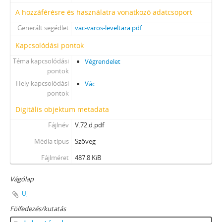
[fondfőcsoport] XXIX - GAZDASÁGI SZERVEK, 1946–2010
A hozzáférésre és használatra vonatkozó adatcsoport
[fondfőcsoport] XXX - SZÖVETKEZETEK, 1949–2015
[fondfőcsoport] XXXVII - MEGYEI JOGÚ VÁROSI, VÁROSI ÉS KÖZSÉGI ÖNKORMÁNYZATOK, 1989–2014
Generált segédlet
vac-varos-leveltara.pdf
Kapcsolódási pontok
Téma kapcsolódási
Végrendelet
pontok
Hely kapcsolódási
Vác
pontok
Digitális objektum metadata
Fájlnév
V.72.d.pdf
Média típus
Szöveg
Fájlméret
487.8 KiB
Vágólap
Új
Fölfedezés/kutatás