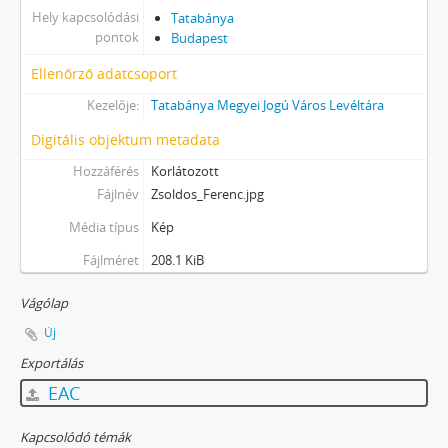
Hely kapcsolódási
Tatabánya
pontok
Budapest
Ellenőrző adatcsoport
Kezelője:
Tatabánya Megyei Jogú Város Levéltára
Digitális objektum metadata
Hozzáférés
Korlátozott
Fájlnév
Zsoldos_Ferenc.jpg
Média típus
Kép
Fájlméret
208.1 KiB
Vágólap
Új
Exportálás
EAC
Kapcsolódó témák