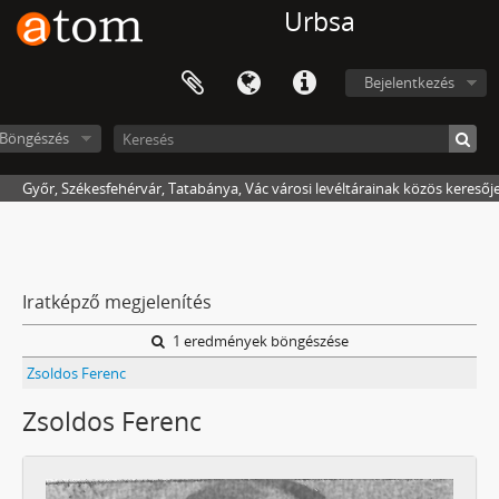
Urbsa
Bejelentkezés
Böngészés
Győr, Székesfehérvár, Tatabánya, Vác városi levéltárainak közös keresőj
Iratképző megjelenítés
1 eredmények böngészése
Zsoldos Ferenc
Zsoldos Ferenc