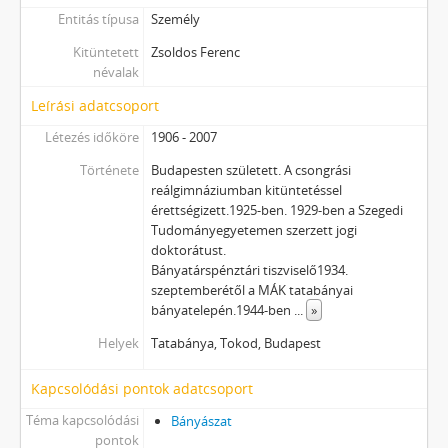
Entitás típusa
Személy
Kitüntetett
Zsoldos Ferenc
névalak
Leírási adatcsoport
Létezés időköre
1906 - 2007
Története
Budapesten született. A csongrási
reálgimnáziumban kitüntetéssel
érettségizett.1925-ben. 1929-ben a Szegedi
Tudományegyetemen szerzett jogi
doktorátust.
Bányatárspénztári tiszviselő1934.
szeptemberétől a MÁK tatabányai
bányatelepén.1944-ben
...
»
Helyek
Tatabánya, Tokod, Budapest
Kapcsolódási pontok adatcsoport
Téma kapcsolódási
Bányászat
pontok