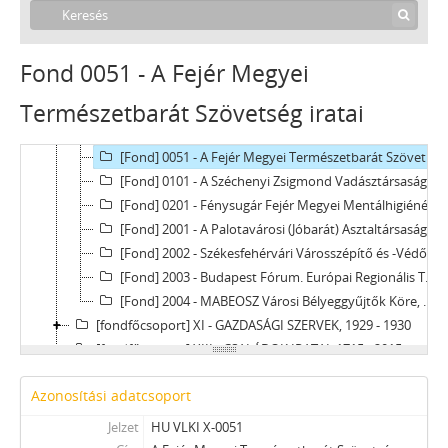
[fondfőcsoport] VIII - INTÉZETEK, INTÉZMÉNYEK, 1868 - 2019
[fondfőcsoport] IX - TESTÜLETEK, 1869 - 1997
[fondfőcsoport] X - EGYESÜLETEK, (TÖMEG)SZERVEZETEK, PÁRTOK, 1948 - 2012
Fond 0051 - A Fejér Megyei
[Fond] 0001 - A Magyar Dolgozók Pártja Székesfehérvári Bizottsága iratai, 1948–1949
Természetbarát Szövetség iratai
[Fond] 0002 - A Hazafias Népfront 13. (Székesfehérvár) Kerületi Bizottságának iratai, 1971–1985
[Fond] 0003 - Hadifoglyok Bajtársi Szövetségének iratai, 1989–1996
[Fond] 0051 - A Fejér Megyei Természetbarát Szövetség iratai, 1965–1998
[Fond] 0101 - A Széchenyi Zsigmond Vadásztársaság iratai, 1986–1992
[Fond] 0201 - Fénysugár Fejér Megyei Mentálhigiénés Betegek Egyesületének iratai, 1998–2009
[Fond] 2001 - A Palotavárosi (Jóbarát) Asztaltársaság iratai, 1948–1949
[Fond] 2002 - Székesfehérvári Városszépítő és -Védő Egyesület iratai, 1983–2007
[Fond] 2003 - Budapest Fórum. Európai Regionális Tanulmányok Hálózata iratai, 1997–2012
[Fond] 2004 - MABEOSZ Városi Bélyeggyűjtők Köre, utóbb Székesfehérvári Bélyeggyűjtő Kör iratai, 1885-2003
[fondfőcsoport] XI - GAZDASÁGI SZERVEK, 1929 - 1930
[fondfőcsoport] XIII - CSALÁDOK IRATAI, 1715 - 2015
[fondfőcsoport] XIV - SZEMÉLYEK IRATAI, 1822 - 2012
Azonosítási adatcsoport
[fondfőcsoport] XV - GYŰJTEMÉNYEK, 1701 - 2017
[fondfőcsoport] XVI - TANÁCSKÖZTÁRSASÁG IRATAI, 1919
Jelzet
HU VLKI X-0051
[fondfőcsoport] XVII - NÉPHATALMI ÉS KÜLÖNLEGES FELADATOKRA LÉTREJÖTT BIZOTTSÁGOK, 1945 - 1971