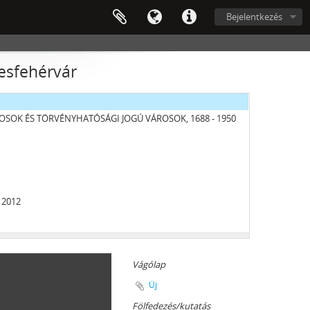
Bejelentkezés
kesfehérvár
ROSOK ÉS TÖRVÉNYHATÓSÁGI JOGÚ VÁROSOK, 1688 - 1950
 2012
Vágólap
Új
EJÖTT BIZOTTSÁGOK, 1945 - 1971
Fölfedezés/kutatás