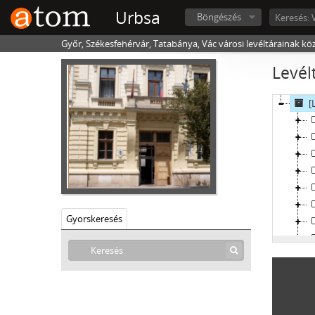
Urbsa
Böngészés
Győr, Székesfehérvár, Tatabánya, Vác városi levéltárainak kö
Levél
[
Gyorskeresés