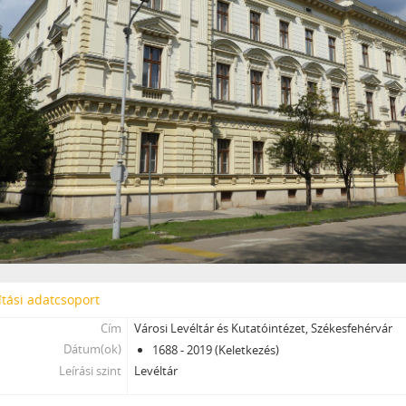
tási adatcsoport
Cím
Városi Levéltár és Kutatóintézet, Székesfehérvár
Dátum(ok)
1688 - 2019 (Keletkezés)
Leírási szint
Levéltár