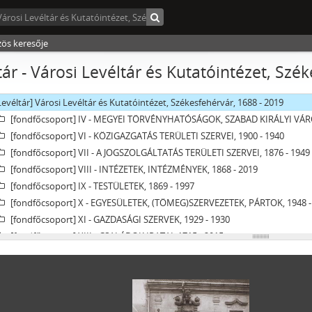
zös keresője
tár - Városi Levéltár és Kutatóintézet, Szé
Levéltár] Városi Levéltár és Kutatóintézet, Székesfehérvár, 1688 - 2019
[fondfőcsoport] IV - MEGYEI TÖRVÉNYHATÓSÁGOK, SZABAD KIRÁLYI VÁ
[fondfőcsoport] VI - KÖZIGAZGATÁS TERÜLETI SZERVEI, 1900 - 1940
[fondfőcsoport] VII - A JOGSZOLGÁLTATÁS TERÜLETI SZERVEI, 1876 - 1949
[fondfőcsoport] VIII - INTÉZETEK, INTÉZMÉNYEK, 1868 - 2019
[fondfőcsoport] IX - TESTÜLETEK, 1869 - 1997
[fondfőcsoport] X - EGYESÜLETEK, (TÖMEG)SZERVEZETEK, PÁRTOK, 1948 -
[fondfőcsoport] XI - GAZDASÁGI SZERVEK, 1929 - 1930
[fondfőcsoport] XIII - CSALÁDOK IRATAI, 1715 - 2015
[fondfőcsoport] XIV - SZEMÉLYEK IRATAI, 1822 - 2012
[fondfőcsoport] XV - GYŰJTEMÉNYEK, 1701 - 2017
[fondfőcsoport] XVI - TANÁCSKÖZTÁRSASÁG IRATAI, 1919
[fondfőcsoport] XVII - NÉPHATALMI ÉS KÜLÖNLEGES FELADATOKRA LÉTR