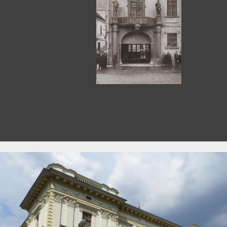
[fondfőcsoport] XXIII - SZÉKESFEHÉRVÁR JÁRÁSI JOGÚ VÁROS TANÁCSA L
[fondfőcsoport] XXIV - AZ ÁLLAMIGAZGATÁS TERÜLETI SZERVEI, 1960 - 20
[fondfőcsoport] XXV - A JOGSZOLGÁLTATÁS TERÜLETI SZERVEI, 1944 - 199
[fondfőcsoport] XXIX - VÁLLALATOK IRATAI, 1921 - 2012
[fondfőcsoport] XXX - SZÖVETKEZETEK, 1960 - 2012
[fondfőcsoport] XXXIII - LEVÉLTÁRI KEZELÉSRE UTALT IRATOK, 1815–2015
[fondfőcsoport] XXXV - MSZMP ARCHÍVUMOK, 1970–1988
[fondfőcsoport] XXXVII - MEGYEI JOGÚ VÁROS, 1990–2017