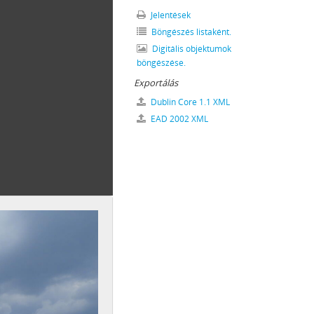
EVÉLTÁRA, 1950–1989 (1990)
Jelentések
00
Böngészés listaként.
1
Digitális objektumok
böngészése.
Exportálás
Dublin Core 1.1 XML
EAD 2002 XML